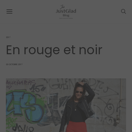
2017
En rouge et noir
POSTED
30 OCTOBRE 2017
ON