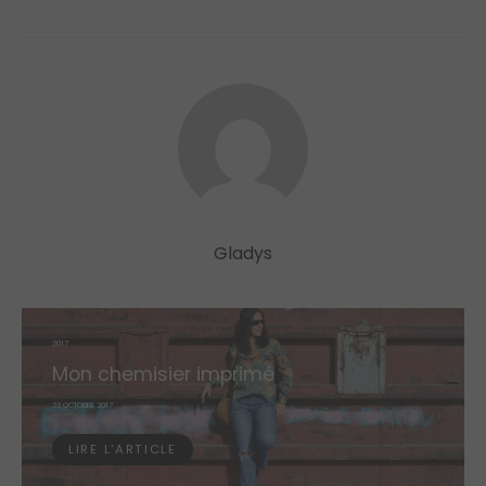
Gladys
2017
Mon chemisier imprimé
POSTED
23 OCTOBRE 2017
ON
LIRE L'ARTICLE