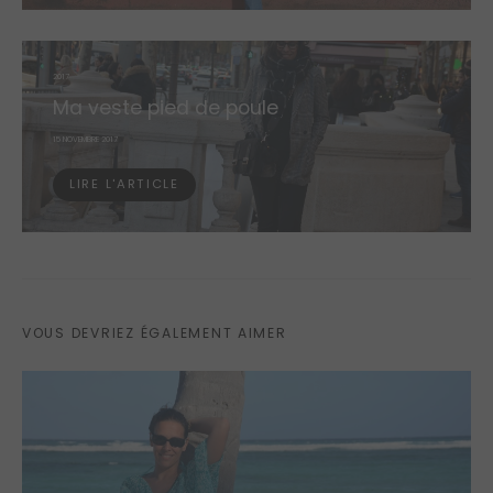
2017
Ma veste pied de poule
POSTED
15 NOVEMBRE 2017
ON
LIRE L'ARTICLE
VOUS DEVRIEZ ÉGALEMENT AIMER