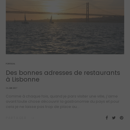
PORTUGAL
Des bonnes adresses de restaurants
à Lisbonne
POSTED
13 JUIN 2017
ON
Comme à chaque fois, quand je pars visiter une ville, j’aime
avant toute chose découvrir la gastronomie du pays et pour
cela je ne laisse pas trop de place au…
PARTAGER