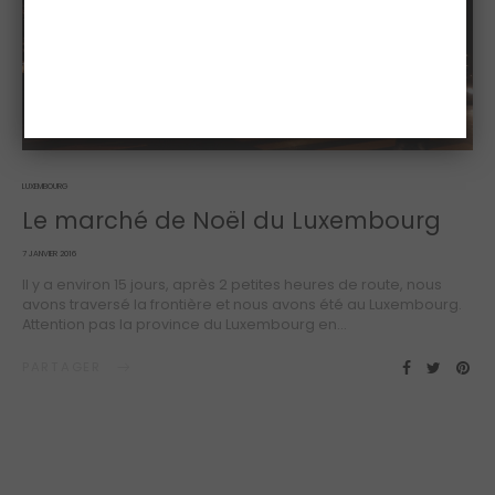
LUXEMBOURG
Le marché de Noël du Luxembourg
POSTED
7 JANVIER 2016
ON
Il y a environ 15 jours, après 2 petites heures de route, nous
avons traversé la frontière et nous avons été au Luxembourg.
Attention pas la province du Luxembourg en…
PARTAGER