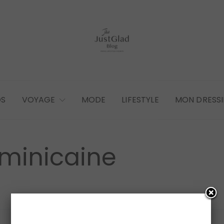
OS
VOYAGE
MODE
LIFESTYLE
MON DRESS
minicaine