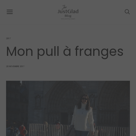
2017
Mon pull à franges
POSTED
20 NOVEMBRE 2017
ON