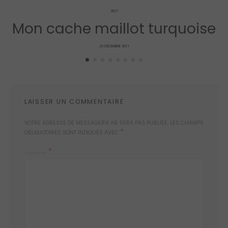
2017
Mon cache maillot turquoise
POSTED
23 DÉCEMBRE 2017
ON
LAISSER UN COMMENTAIRE
VOTRE ADRESSE DE MESSAGERIE NE SERA PAS PUBLIÉE.
LES CHAMPS
*
OBLIGATOIRES SONT INDIQUÉS AVEC
COMMENTAIRE