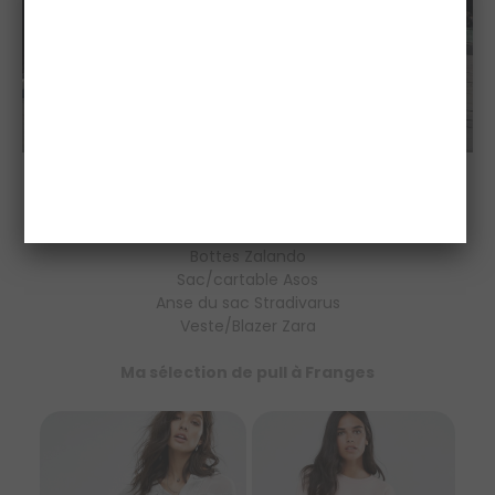
Ma tenue
Jeans Guess
Pull Asos
Bottes Zalando
Sac/cartable Asos
Anse du sac Stradivarus
Veste/Blazer Zara
Ma sélection de pull à Franges
ASOS
ASOS