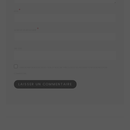
*
NOM
*
ADRESSE DE MESSAGERIE
SITE WEB
ENREGISTRER MON NOM, MON E-MAIL ET MON SITE WEB DANS LE NAVIGATEUR POUR MON PROCHAIN
COMMENTAIRE.