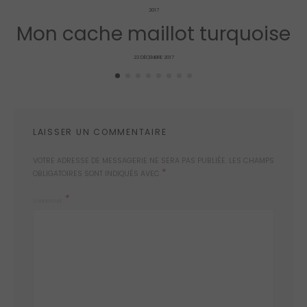
2017
Mon cache maillot turquoise
POSTED
23 DÉCEMBRE 2017
ON
LAISSER UN COMMENTAIRE
VOTRE ADRESSE DE MESSAGERIE NE SERA PAS PUBLIÉE.
LES CHAMPS
*
OBLIGATOIRES SONT INDIQUÉS AVEC
COMMENTAIRE