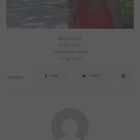
Ma tenue
Robe Asos
Casquette Asos
Tongs Asos
1
LIKE
TWEET
1
SHARES