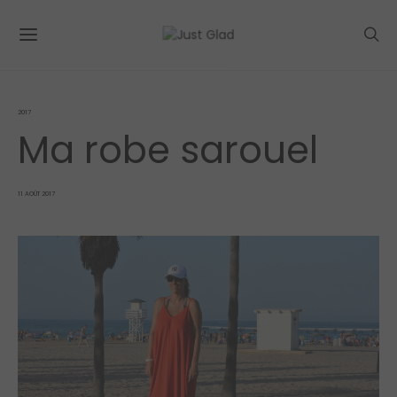
2017
Ma robe sarouel
POSTED
11 AOÛT 2017
ON