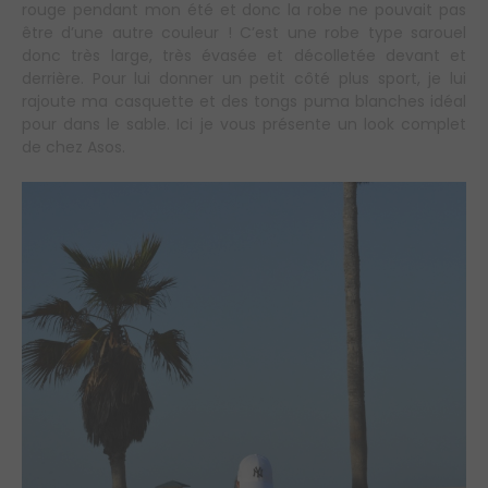
rouge pendant mon été et donc la robe ne pouvait pas
être d’une autre couleur ! C’est une robe type sarouel
donc très large, très évasée et décolletée devant et
derrière. Pour lui donner un petit côté plus sport, je lui
rajoute ma casquette et des tongs puma blanches idéal
pour dans le sable. Ici je vous présente un look complet
de chez Asos.