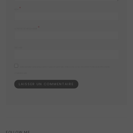
*
NOM
*
ADRESSE DE MESSAGERIE
SITE WEB
ENREGISTRER MON NOM, MON E-MAIL ET MON SITE WEB DANS LE NAVIGATEUR POUR MON PROCHAIN
COMMENTAIRE.
FOLLOW ME