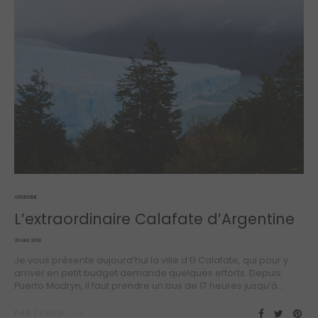
ARGENTINE
L’extraordinaire Calafate d’Argentine
POSTED
29 MAI 2018
ON
Je vous présente aujourd’hui la ville d’El Calafate, qui pour y
arriver en petit budget demande quelques efforts. Depuis
Puerto Madryn, il faut prendre un bus de 17 heures jusqu’à…
PARTAGER