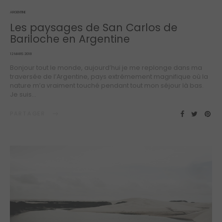
ARGENTINE
Les paysages de San Carlos de
Bariloche en Argentine
POSTED
12 MARS 2018
ON
Bonjour tout le monde, aujourd’hui je me replonge dans ma
traversée de l’Argentine, pays extrêmement magnifique où la
nature m’a vraiment touché pendant tout mon séjour là bas.
Je suis…
PARTAGER