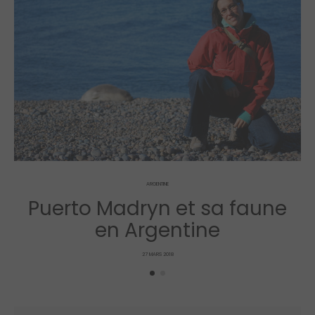
ARGENTINE
Puerto Madryn et sa faune
en Argentine
POSTED
27 MARS 2018
ON