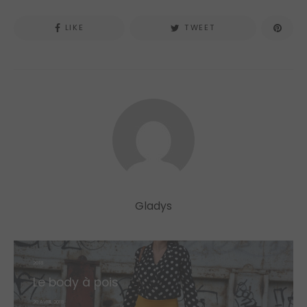
LIKE
TWEET
Gladys
2018
Le body à pois
POSTED
20 AVRIL 2018