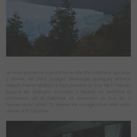
Je vous présente aujourd’hui la ville d’El Calafate, qui pour
y arriver en petit budget demande quelques efforts.
Depuis Puerto Madryn, il faut prendre un bus de 17 heures
jusqu’à Rio Gallegos attendre 3 heures au terminal la
connexion via el Calafate et reprendre un bus de 4
heures donc après 24 heures de voyage nous voilà enfin
arrivés à El Calafate.