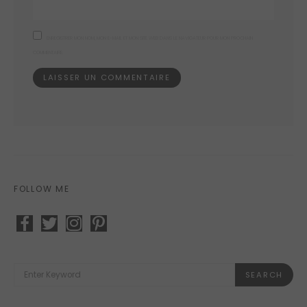
ENREGISTRER MON NOM, MON E-MAIL ET MON SITE WEB DANS LE NAVIGATEUR POUR MON PROCHAIN
COMMENTAIRE.
FOLLOW ME
facebook
twitter
instagram
pinterest
SEARCH
FOR:
SEARCH