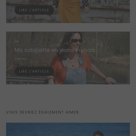
ON
LIRE L'ARTICLE
2018
Ma salopette en jeans Primark
POSTED
30 MAI 2018
ON
LIRE L'ARTICLE
VOUS DEVRIEZ ÉGALEMENT AIMER