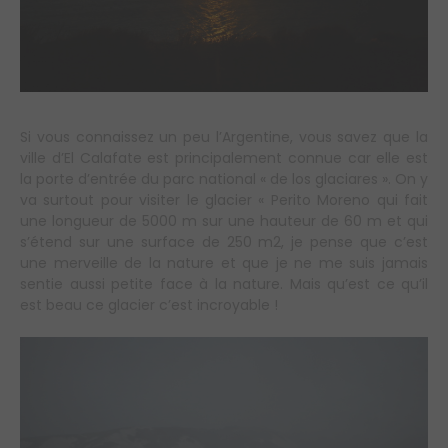
Si vous connaissez un peu l’Argentine, vous savez que la
ville d’El Calafate est principalement connue car elle est
la porte d’entrée du parc national « de los glaciares ». On y
va surtout pour visiter le glacier « Perito Moreno qui fait
une longueur de 5000 m sur une hauteur de 60 m et qui
s’étend sur une surface de 250 m2, je pense que c’est
une merveille de la nature et que je ne me suis jamais
sentie aussi petite face à la nature. Mais qu’est ce qu’il
est beau ce glacier c’est incroyable !