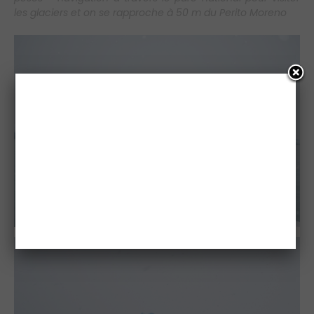
les glaciers et on se rapproche à 50 m du Perito Moreno