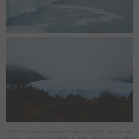
Visite des glaciers Upasala, Spegazzini et Perito Moreno: 410
pesos – navigation à travers le parc national pour visiter