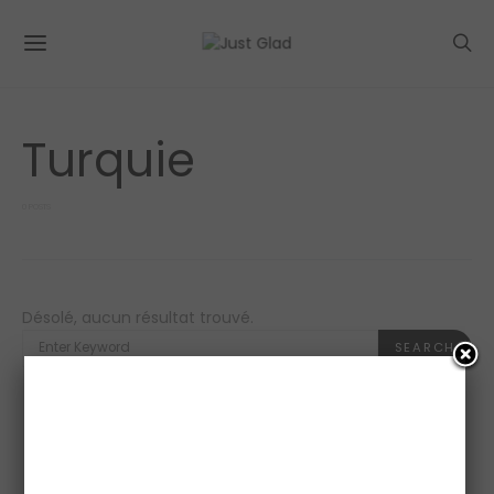
Turquie
0 POSTS
Désolé, aucun résultat trouvé.
SEARCH
FOR:
SEARCH