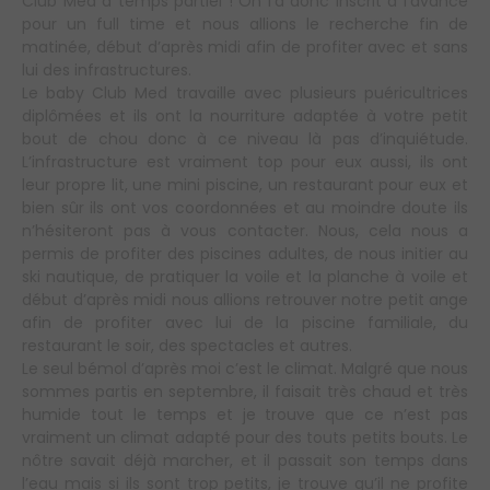
Club Med à temps partiel ! On l’a donc inscrit à l’avance
pour un full time et nous allions le recherche fin de
matinée, début d’après midi afin de profiter avec et sans
lui des infrastructures.
Le baby Club Med travaille avec plusieurs puéricultrices
diplômées et ils ont la nourriture adaptée à votre petit
bout de chou donc à ce niveau là pas d’inquiétude.
L’infrastructure est vraiment top pour eux aussi, ils ont
leur propre lit, une mini piscine, un restaurant pour eux et
bien sûr ils ont vos coordonnées et au moindre doute ils
n’hésiteront pas à vous contacter. Nous, cela nous a
permis de profiter des piscines adultes, de nous initier au
ski nautique, de pratiquer la voile et la planche à voile et
début d’après midi nous allions retrouver notre petit ange
afin de profiter avec lui de la piscine familiale, du
restaurant le soir, des spectacles et autres.
Le seul bémol d’après moi c’est le climat. Malgré que nous
sommes partis en septembre, il faisait très chaud et très
humide tout le temps et je trouve que ce n’est pas
vraiment un climat adapté pour des touts petits bouts. Le
nôtre savait déjà marcher, et il passait son temps dans
l’eau mais si ils sont trop petits, je trouve qu’il ne profite