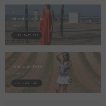
2017
Ma robe sarouel
POSTED
11 AOÛT 2017
ON
LIRE L'ARTICLE
2017
Petit look d’été
POSTED
21 SEPTEMBRE 2017
ON
LIRE L'ARTICLE