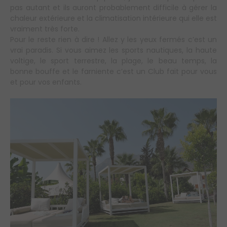
pas autant et ils auront probablement difficile à gérer la
chaleur extérieure et la climatisation intérieure qui elle est
vraiment très forte.
Pour le reste rien à dire ! Allez y les yeux fermés c’est un
vrai paradis. Si vous aimez les sports nautiques, la haute
voltige, le sport terrestre, la plage, le beau temps, la
bonne bouffe et le farniente c’est un Club fait pour vous
et pour vos enfants.