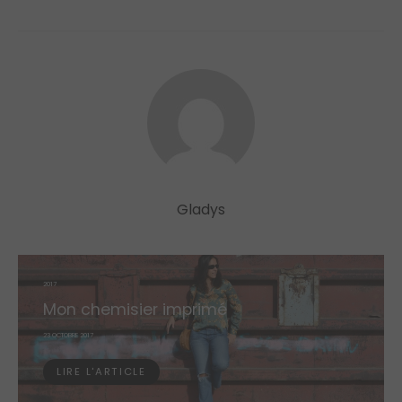
Gladys
2017
Mon chemisier imprimé
POSTED
23 OCTOBRE 2017
ON
LIRE L'ARTICLE