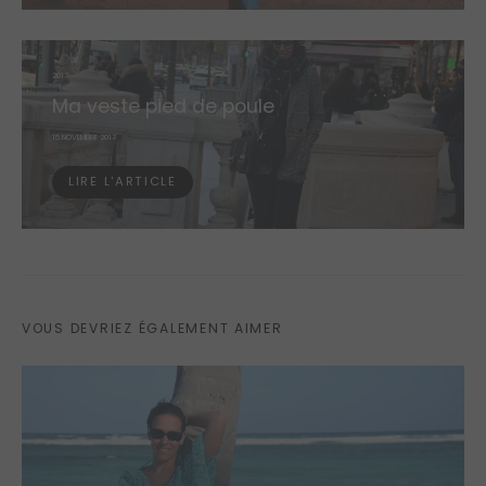
2017
Ma veste pied de poule
POSTED
15 NOVEMBRE 2017
ON
LIRE L'ARTICLE
VOUS DEVRIEZ ÉGALEMENT AIMER