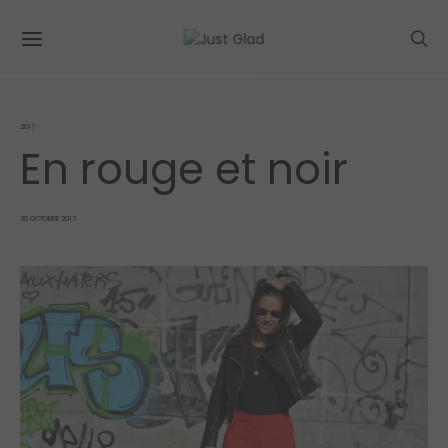
2017
En rouge et noir
POSTED
30 OCTOBRE 2017
ON