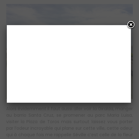
Alors évidemment il faut aussi aller voir la Giralda, manger
au barrio Santa Cruz, se promener au parc Maria Luisa,
visiter la Plaza de Toros mais surtout laissez vous porter
par l’odeur incroyable qui plane sur cette ville, cette odeur
qui à chaque fois me rappelle Séville c’est celle de la fleur