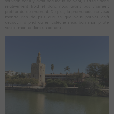
souvenir car il y avait beaucoup de vent, il faisait donc
relativement froid et donc nous avons pas vraiment
profiter de ce moment. De plus, la promenade ne vous
montre rien de plus que se que vous pouvez déjà
découvrir à pied ou en calèche mais bon mon pirate
voulait monter dans un bateau…