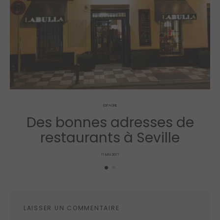
ESPAGNE
Des bonnes adresses de
restaurants à Seville
POSTED
11 MAI 2017
ON
LAISSER UN COMMENTAIRE