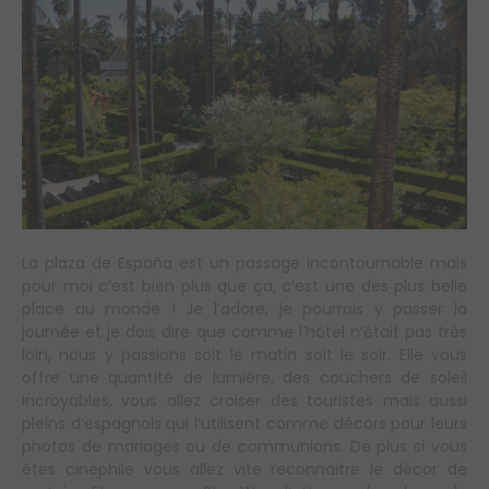
La plaza de España est un passage incontournable mais
pour moi c’est bien plus que ça, c’est une des plus belle
place au monde ! Je l’adore, je pourrais y passer la
journée et je dois dire que comme l’hôtel n’était pas très
loin, nous y passions soit le matin soit le soir. Elle vous
offre une quantité de lumière, des couchers de soleil
incroyables, vous allez croiser des touristes mais aussi
pleins d’espagnols qui l’utilisent comme décors pour leurs
photos de mariages ou de communions. De plus si vous
êtes cinéphile vous allez vite reconnaitre le décor de