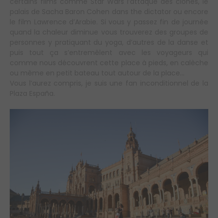
certains films comme Star Wars l’attaque des clones, le
palais de Sacha Baron Cohen dans the dictator ou encore
le film Lawrence d’Arabie. Si vous y passez fin de journée
quand la chaleur diminue vous trouverez des groupes de
personnes y pratiquant du yoga, d’autres de la danse et
puis tout ça s’entremêlent avec les voyageurs qui
comme nous découvrent cette place à pieds, en calèche
ou même en petit bateau tout autour de la place…
Vous l’aurez compris, je suis une fan inconditionnel de la
Plaza España.