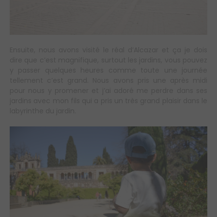
Ensuite, nous avons visité le réal d’Alcazar et ça je dois
dire que c’est magnifique, surtout les jardins, vous pouvez
y passer quelques heures comme toute une journée
tellement c’est grand. Nous avons pris une après midi
pour nous y promener et j’ai adoré me perdre dans ses
jardins avec mon fils qui a pris un très grand plaisir dans le
labyrinthe du jardin.