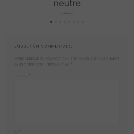
neutre
POSTED
6 AOÛT 2016
ON
LAISSER UN COMMENTAIRE
VOTRE ADRESSE DE MESSAGERIE NE SERA PAS PUBLIÉE.
LES CHAMPS
*
OBLIGATOIRES SONT INDIQUÉS AVEC
COMMENTAIRE
*
NOM