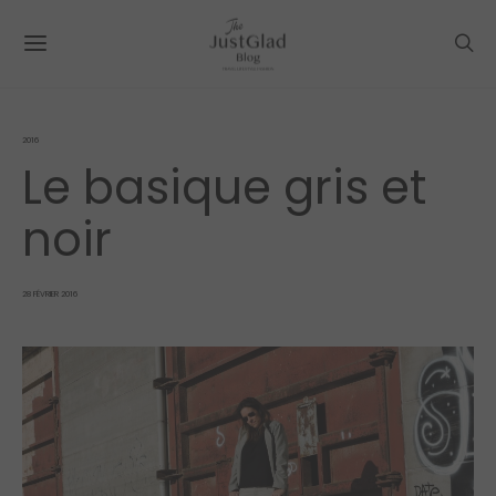
2016
Le basique gris et
noir
POSTED
28 FÉVRIER 2016
ON