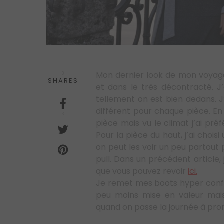
Mon dernier look de mon voyage e
3
SHARES
et dans le très décontracté. J
tellement on est bien dedans. J’
différent pour chaque pièce. En
3
pièce mais vu le climat j’ai pr
Pour la pièce du haut, j’ai cho
on peut les voir un peu partout 
pull. Dans un précédent article,
que vous pouvez revoir
ici.
Je remet mes boots hyper confo
peu moins mise en valeur mais 
quand on passe la journée à pr