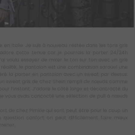
n Italie. Je suis à nouveau restée dans les tons gris
’adore cette tenue car je pourrais la porter 24/24h
ai voulu essayer de mixer le ton sur ton avec un gris
 réalité, le pantalon est une combinaison sarouel une
éféré la porter en pantalon avec un sweat par dessus.
isi un sweat gris de chez Shein rempli de nœuds comme
pour l’instant. J’adore le côté large et décontracté du
 je vous avais concocté une sélection de pull à nœuds
rt de chez Pimkie qui sont peut être pour le coup un
question confort on peut difficilement faire mieux
omener.