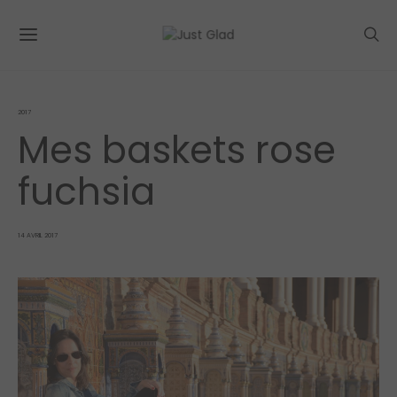
2017
Mes baskets rose
fuchsia
POSTED
14 AVRIL 2017
ON