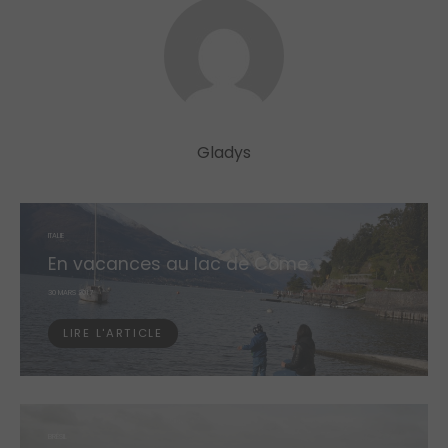
Gladys
ITALIE
En vacances au lac de Côme
POSTED
30 MARS 2017
ON
LIRE L'ARTICLE
BRÉSIL