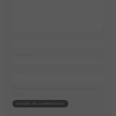
*
NOM
*
ADRESSE DE MESSAGERIE
SITE WEB
ENREGISTRER MON NOM, MON E-MAIL ET MON SITE WEB DANS LE NAVIGATEUR POUR MON PROCHAIN
COMMENTAIRE.