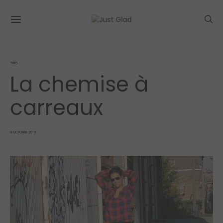
2015
La chemise à
carreaux
POSTED
9 OCTOBRE 2015
ON