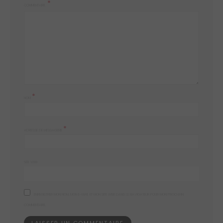
COMMENTAIRE
*
NOM
*
ADRESSE DE MESSAGERIE
SITE WEB
ENREGISTRER MON NOM, MON E-MAIL ET MON SITE WEB DANS LE NAVIGATEUR POUR MON PROCHAIN
COMMENTAIRE.