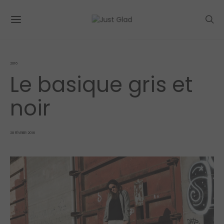
2016
Le basique gris et
noir
POSTED
28 FÉVRIER 2016
ON