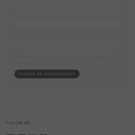
*
ADRESSE DE MESSAGERIE
SITE WEB
ENREGISTRER MON NOM, MON E-MAIL ET MON SITE WEB DANS LE NAVIGATEUR POUR MON PROCHAIN
COMMENTAIRE.
FOLLOW ME