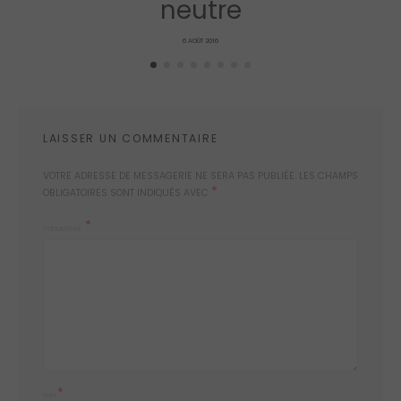
neutre
POSTED
6 AOÛT 2016
ON
LAISSER UN COMMENTAIRE
VOTRE ADRESSE DE MESSAGERIE NE SERA PAS PUBLIÉE.
LES CHAMPS
*
OBLIGATOIRES SONT INDIQUÉS AVEC
COMMENTAIRE
*
NOM