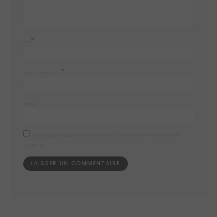
*
NOM
*
ADRESSE DE MESSAGERIE
SITE WEB
ENREGISTRER MON NOM, MON E-MAIL ET MON SITE WEB DANS LE NAVIGATEUR POUR MON PROCHAIN
COMMENTAIRE.