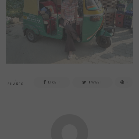
9
LIKE
TWEET
6
3
SHARES