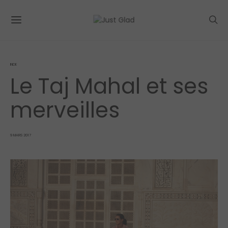
INDE
Le Taj Mahal et ses
merveilles
POSTED
9 MARS 2017
ON